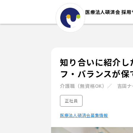
医療法人碩済会 採用
知り合いに紹介し
フ・バランスが保
介護職（無資格OK）／ 吉田ナ
正社員
医療法人碩済会募集情報